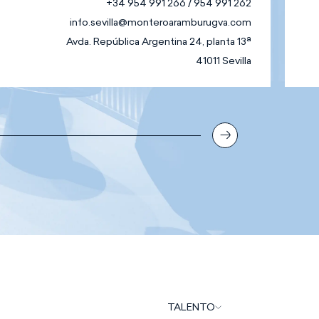
+34 954 991 266 / 954 991 262
info.sevilla@monteroaramburugva.com
Avda. República Argentina 24, planta 13ª
41011 Sevilla
TALENTO