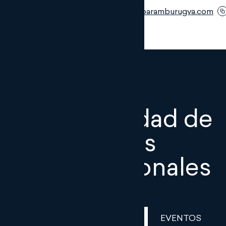
Email:
fem@monteroaramburugva.com
Actualidad de
nuestros
profesionales
EN LOS MEDIOS
EVENTOS