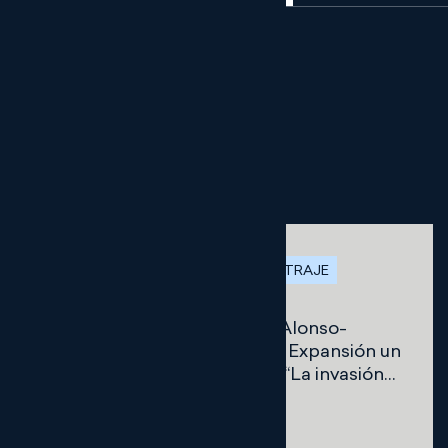
ARTÍCULOS
PROCESAL Y ARBITRAJE
Nuestro compañero Javier Alonso-
Morgado Alonso publica en Expansión un
artículo de opinión titulado “La invasión
de la IA en el Derecho: ¿tenemos
elección?”
9 ENERO, 2026