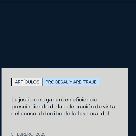
ARTÍCULOS
PROCESAL Y ARBITRAJE
La justicia no ganará en eficiencia
prescindiendo de la celebración de vista:
del acoso al derribo de la fase oral del
juicio verbal por la Ley Orgánica 1/2025, de
2 de enero, de medidas en materia de
eficiencia del Servicio Público de Justicia
5 FEBRERO, 2025