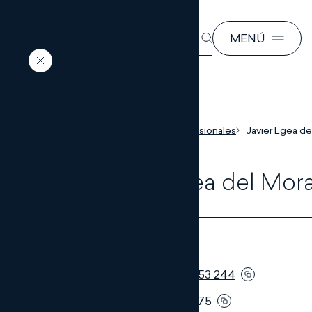
BUSCAR
MENÚ
EN
ES
Inicio
Nuestros profesionales
Javier Egea de
Javier Egea del Mora
ABOGADO/A
Teléfono:
+34 951 553 244
Móvil:
+34 619 130 675