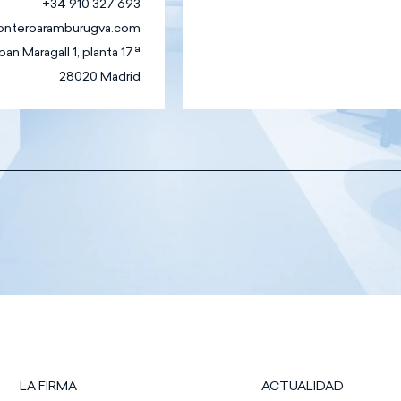
+34 910 327 693
onteroaramburugva.com
an Maragall 1, planta 17ª
28020 Madrid
os
Mercado de
ácticas
Capitales
Mercantil
A
Penal
Procesal y Arbitraje
Propiedad
Industrial e
Intelectual
to
Público y
Regulatorio
Reestructuraciones
e Insolvencia
LA FIRMA
ACTUALIDAD