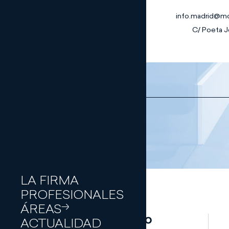
info.madrid@m
C/ Poeta Jo
Bancario y
Financiero
Civil
Únete a nosotr
Compliance y
Programa de pr
Gobierno
Corporativo
Corporate/M&
Digital
Empresa
Familiar
Energía
LA FIRMA
Entretenimien
PROFESIONALES
y Deporte
ÁREAS
Fundaciones,
Asociaciones y
ACTUALIDAD