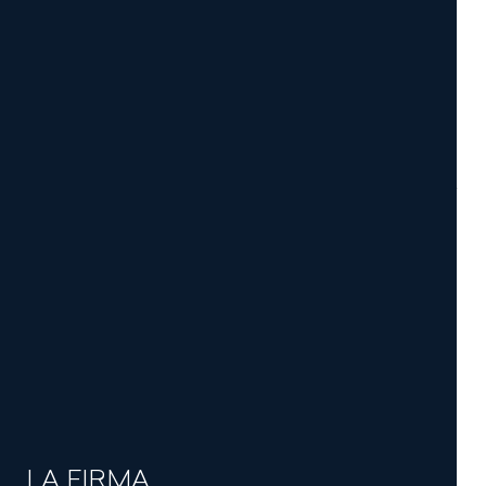
LA FIRMA
PROFESIONALES
ÁREAS
ACTUALIDAD
CONOCIMIENTO JURÍDICO
LA FIRMA
TALENTO