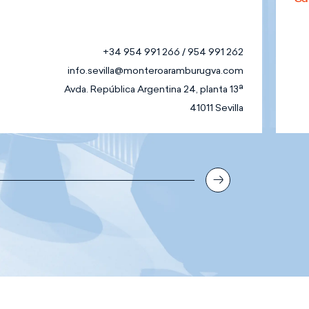
+34 954 991 266 / 954 991 262
info.sevilla@monteroaramburugva.com
Avda. República Argentina 24, planta 13ª
41011 Sevilla