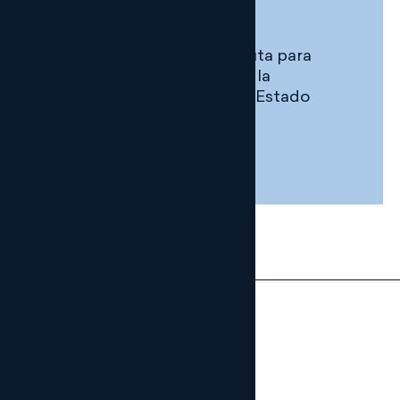
AL DÍA
DIGITAL
La AEPD marca la hoja de ruta para
reforzar el cumplimiento en la
Administración General del Estado
29 JULIO, 2026