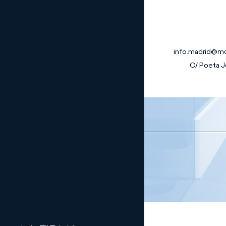
info.madrid@m
C/ Poeta Jo
Bancario y
Financiero
Civil
Únete a nosotr
Compliance y
Programa de pr
Gobierno
Corporativo
Corporate/M&
Digital
Empresa
Familiar
Energía