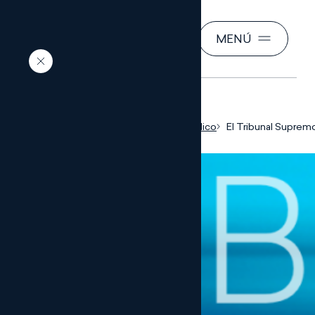
BUSCAR
MENÚ
ES
Inicio
Conocimiento jurídico
El Tribunal Supremo
para que resulte de 
reducción del 95% 
donación de partic
empresas familiares
ejercer funciones d
retribuidas debe ver
momento de la do