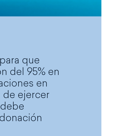
 para que
ón del 95% en
paciones en
o de ejercer
s debe
 donación