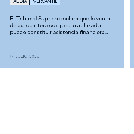
AL DÍA
MERCANTIL
El Tribunal Supremo aclara que la venta
de autocartera con precio aplazado
puede constituir asistencia financiera
prohibida, aunque no toda infracción del
artículo 150.1 LSC implica
automáticamente la nulidad del acuerdo
14 JULIO, 2026