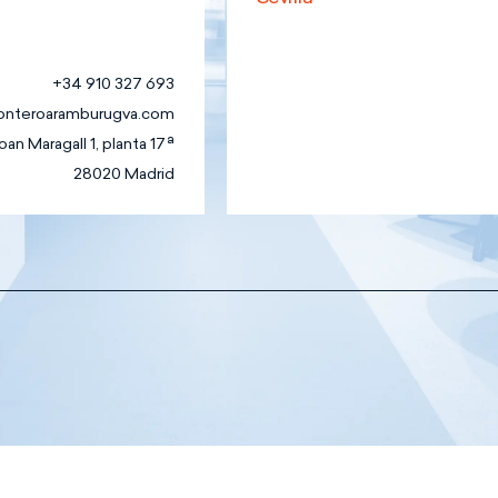
+34 910 327 693
onteroaramburugva.com
an Maragall 1, planta 17ª
28020 Madrid
os
Mercado de
ácticas
Capitales
Mercantil
A
Penal
Procesal y Arbitraje
Propiedad
Industrial e
Intelectual