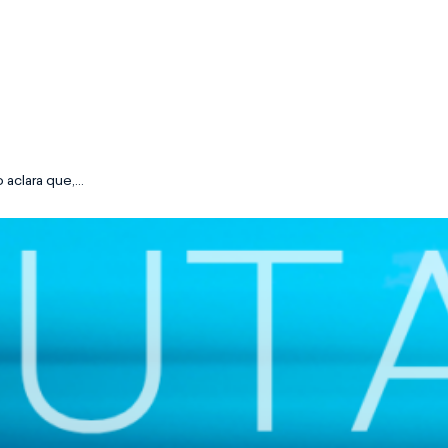
 aclara que,
aplicación la
en el caso de
ipaciones en
, el requisito de
irectivas
ificarse en el
nación