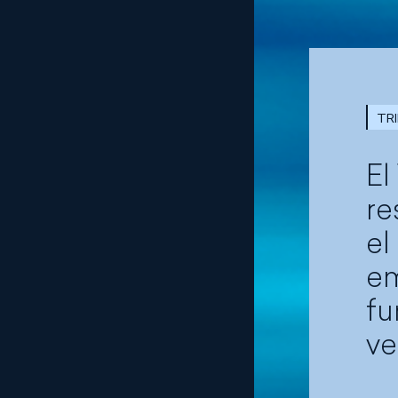
TR
El
re
el
em
fu
ve