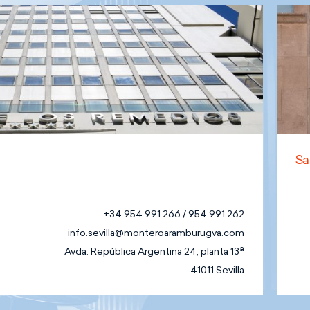
Sa
+34 954 991 266 / 954 991 262
info.sevilla@monteroaramburugva.com
Avda. República Argentina 24, planta 13ª
41011 Sevilla