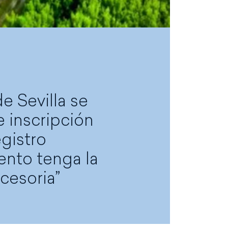
e Sevilla se
 inscripción
egistro
ento tenga la
cesoria”