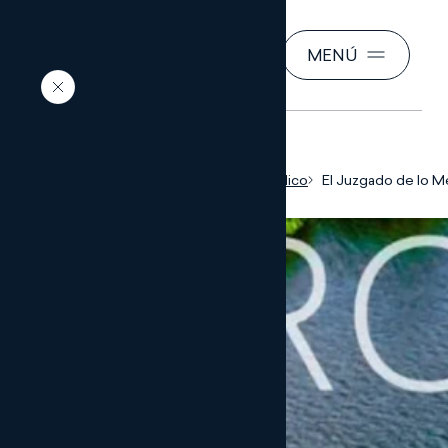
BUSCAR
MENÚ
ES
Inicio
Conocimiento jurídico
El Juzgado de lo Me
Sevilla se pronuncia
necesidad de inscr
pactos de socios e
Mercantil para que 
cumplimiento tenga
consideración de “
accesoria”