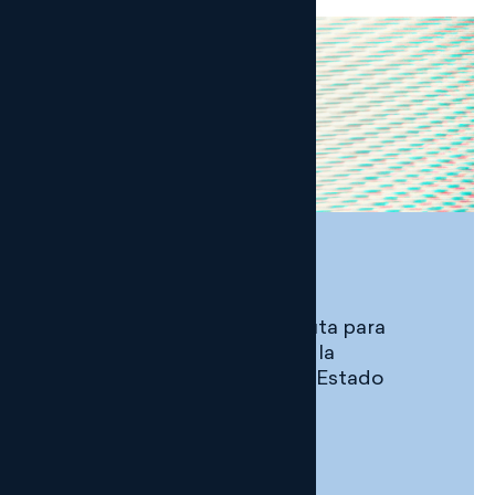
AL DÍA
DIGITAL
La AEPD marca la hoja de ruta para
reforzar el cumplimiento en la
Administración General del Estado
29 JULIO, 2026