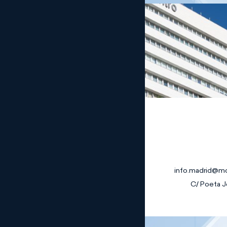
Madrid
info.madrid@m
C/ Poeta Jo
Bancario y