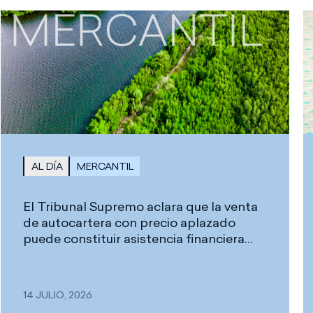
AL DÍA
MERCANTIL
El Tribunal Supremo aclara que la venta
de autocartera con precio aplazado
puede constituir asistencia financiera
prohibida, aunque no toda infracción del
artículo 150.1 LSC implica
automáticamente la nulidad del acuerdo
14 JULIO, 2026