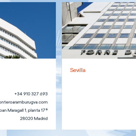
Sevilla
+34 910 327 693
onteroaramburugva.com
an Maragall 1, planta 17ª
28020 Madrid