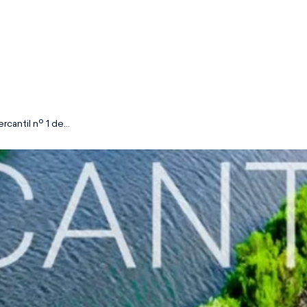
rcantil nº 1 de
 sobre la
ipción de los
n el Registro
su
 la
prestación