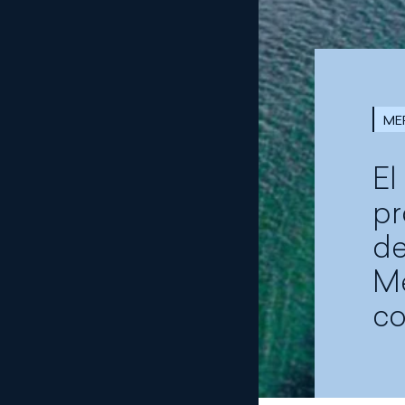
ME
El
pr
de
Me
co